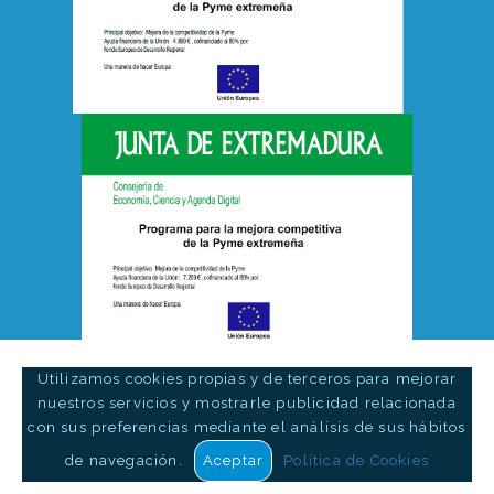
Utilizamos cookies propias y de terceros para mejorar
nuestros servicios y mostrarle publicidad relacionada
© 2002 - 2026 Azuanet Soluciones Web S.L. -
www.azuanet.com
-
Aviso
con sus preferencias mediante el análisis de sus hábitos
Legal
|
Política de privacidad
|
Cookies
de navegación.
Aceptar
Política de Cookies