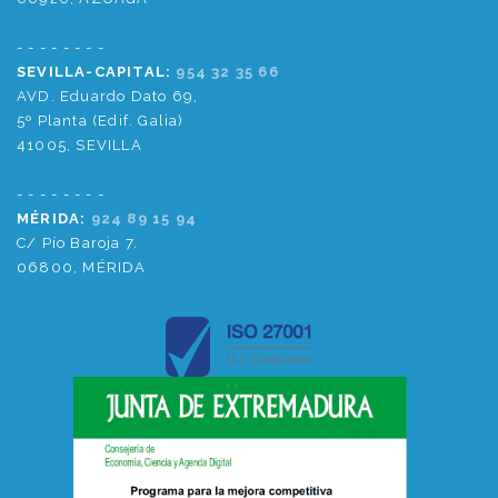
- - - - - - - -
SEVILLA-CAPITAL:
954 32 35 66
AVD. Eduardo Dato 69,
5º Planta (Edif. Galia)
41005, SEVILLA
- - - - - - - -
MÉRIDA:
924 89 15 94
C/ Pío Baroja 7.
06800, MÉRIDA