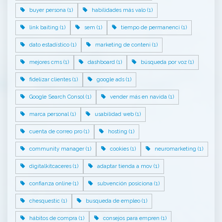
buyer persona (1)
habilidades más valo (1)
link baiting (1)
sem (1)
tiempo de permanenci (1)
dato estadístico (1)
marketing de conteni (1)
mejores cms (1)
dashboard (1)
búsqueda por voz (1)
fidelizar clientes (1)
google ads (1)
Google Search Consol (1)
vender más en navida (1)
marca personal (1)
usabilidad web (1)
cuenta de correo pro (1)
hosting (1)
community manager (1)
cookies (1)
neuromarketing (1)
digitalkitcaceres (1)
adaptar tienda a mov (1)
confianza online (1)
subvención posiciona (1)
chesquestic (1)
busqueda de empleo (1)
hábitos de compra (1)
consejos para empren (1)