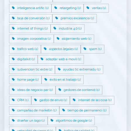
inteligencia artific (1)
retargeting (1)
ventas (1)
tasa de conversión (1)
premios excelencia (1)
internet of things (1)
industria 4.0 (1)
imagen corporativa (1)
alojamiento web (1)
tráfico web (1)
aspectos legales (1)
spam (1)
digitalkit (1)
adaptar web a movil (1)
subvencion tic extre (1)
ayudas tic extremadu (1)
home page (1)
éxito en el trabajo (1)
ideas de negocio par (1)
gestores de contenid (1)
CRM (1)
gastos de envío (1)
internet de las cosa (1)
campañas de marketin (1)
tiempo de permanenci (1)
diseñar un logo (1)
algoritmos de google (1)
velocidad de carga d (1)
tráfico de calidad (1)