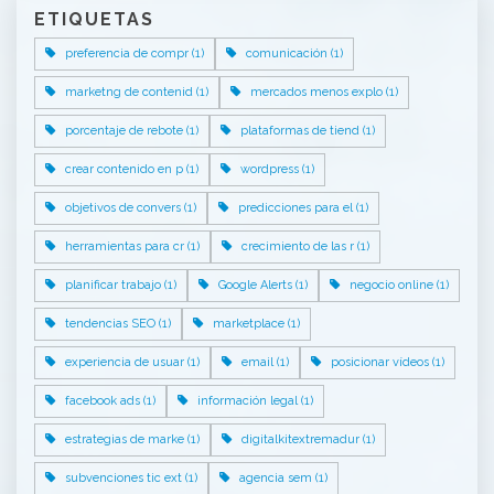
ETIQUETAS
preferencia de compr (1)
comunicación (1)
marketng de contenid (1)
mercados menos explo (1)
porcentaje de rebote (1)
plataformas de tiend (1)
crear contenido en p (1)
wordpress (1)
objetivos de convers (1)
predicciones para el (1)
herramientas para cr (1)
crecimiento de las r (1)
planificar trabajo (1)
Google Alerts (1)
negocio online (1)
tendencias SEO (1)
marketplace (1)
experiencia de usuar (1)
email (1)
posicionar vídeos (1)
facebook ads (1)
información legal (1)
estrategias de marke (1)
digitalkitextremadur (1)
subvenciones tic ext (1)
agencia sem (1)