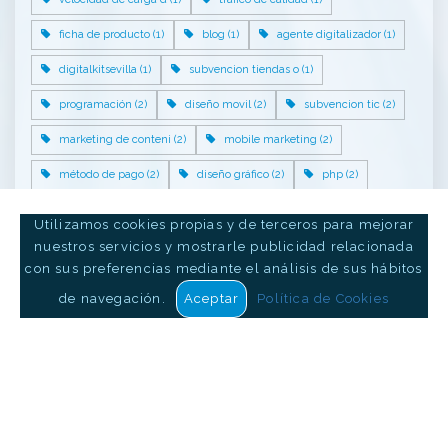
ficha de producto (1)
blog (1)
agente digitalizador (1)
digitalkitsevilla (1)
subvencion tiendas o (1)
programación (2)
diseño movil (2)
subvencion tic (2)
marketing de conteni (2)
mobile marketing (2)
método de pago (2)
diseño gráfico (2)
php (2)
ayudas tic (2)
diseño de marca (2)
url (2)
Utilizamos cookies propias y de terceros para mejorar
creación de páginas (2)
optimización de cont (2)
nuestros servicios y mostrarle publicidad relacionada
con sus preferencias mediante el análisis de sus hábitos
inbound marketing (2)
mailing (2)
social selling (2)
de navegación.
Aceptar
Política de Cookies
empleo (2)
web segura (2)
dominio perfecto (2)
landing page (2)
consejos empresarial (2)
remarketing (2)
estrategias de marke (2)
dominio web (2)
youtube (2)
certificdos ssl (2)