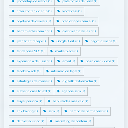
porcentaje de rebote (1)
plataformas de tiend (1)
crear contenido en p (1)
wordpress (1)
objetivos de convers (1)
predicciones para el (1)
herramientas para cr (1)
crecimiento de las r (1)
planificar trabajo (1)
Google Alerts (1)
negocio online (1)
tendencias SEO (1)
marketplace (1)
experiencia de usuar (1)
email (1)
posicionar vídeos (1)
facebook ads (1)
información legal (1)
estrategias de marke (1)
digitalkitextremadur (1)
subvenciones tic ext (1)
agencia sem (1)
buyer persona (1)
habilidades más valo (1)
link baiting (1)
sem (1)
tiempo de permanenci (1)
dato estadístico (1)
marketing de conteni (1)