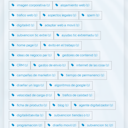
imagen corporativa (1)
alojamiento web (1)
tráfico web (1)
aspectos legales (1)
spam (1)
digitalkit (1)
adaptar web a movil (1)
subvencion tic extre (1)
ayudas tic extremadu (1)
home page (1)
éxito en el trabajo (1)
ideas de negocio par (1)
gestores de contenid (1)
CRM (1)
gastos de envío (1)
internet de las cosa (1)
campañas de marketin (1)
tiempo de permanenci (1)
diseñar un logo (1)
algoritmos de google (1)
velocidad de carga d (1)
tráfico de calidad (1)
ficha de producto (1)
blog (1)
agente digitalizador (1)
digitalkitsevilla (1)
subvencion tiendas o (1)
programación (2)
diseño movil (2)
subvencion tic (2)