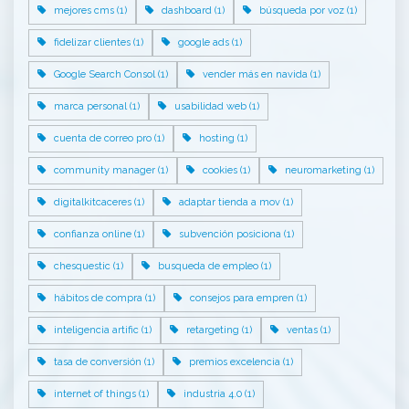
mejores cms (1)
dashboard (1)
búsqueda por voz (1)
fidelizar clientes (1)
google ads (1)
Google Search Consol (1)
vender más en navida (1)
marca personal (1)
usabilidad web (1)
cuenta de correo pro (1)
hosting (1)
community manager (1)
cookies (1)
neuromarketing (1)
digitalkitcaceres (1)
adaptar tienda a mov (1)
confianza online (1)
subvención posiciona (1)
chesquestic (1)
busqueda de empleo (1)
hábitos de compra (1)
consejos para empren (1)
inteligencia artific (1)
retargeting (1)
ventas (1)
tasa de conversión (1)
premios excelencia (1)
internet of things (1)
industria 4.0 (1)