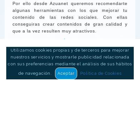
Por ello desde Azuanet queremos recomendarte
algunas herramientas con los que mejorar tu
contenido de las redes sociales. Con ellas
conseguiras crear contenidos de gran calidad y
que a la vez resulten muy atractivos.
AMPLIAR INFORMACIÓN...
Utilizamos cookies propias y de terceros para mejorar
marketing digital
social media
redes sociales
nuestros servicios y mostrarle publicidad relacionada
con sus preferencias mediante el análisis de sus hábitos
de navegación.
Aceptar
Política de Cookies
«
1
»
ÚLTIMAS PUBLICACONES
Reducir el Impacto del Costo
d...
Estrategia de Precios de